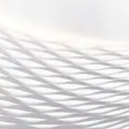
更加精彩的体验。
LPL比赛如何影响电竞行业发展及未来前景展望
2025-08-27 18:43:09
文章摘要：LPL比赛作为中国最具影响力的电竞赛事之一，对电竞行
业的发展和未来前景产生深远影响。本文将从四个方面详细探讨LPL
比赛如何影响电竞行业发展，分别从提升电竞产业认知度、推动电竞
商业化发展、促进电竞文化传播、以及助力电竞人才培养等方面展开
讨论。通过分析这些方面，不仅可以了解LPL比赛对电竞行业...