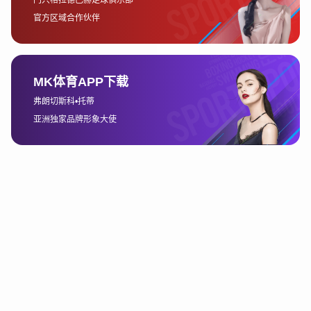
的比赛回放。这一功能不仅限于赛事的单场回放，还支持在回放过程
中查看详细的选手数据和比赛中的关键时刻，如决胜局的精彩回合
等。用户可以在回看时暂停、倒退、快进，非常方便进行赛后分析。
另外，平台还提供了互动功能，用户可以参与实时的投票、评论、讨
论等互动环节。观众可以在观看比赛的同时，与其他观众一起讨论战
队战术、选手表现等，增加了赛事观看的趣味性和互动性。这种社交
化的功能不仅丰富了观赛体验，也促进了粉丝之间的互动和交流。
4、未来发展与平台展望
CSGO赛事历史数据平台在电竞行业中的地位不断提升，其发展潜力
也不容忽视。随着电竞行业的快速发展，特别是CSGO这类长期稳定
的赛事，数据分析和观赛体验的需求日益增加。未来，平台可能会进
一步整合更多的数据来源，推出更丰富的统计项。例如，除了选手的
基本数据，平台可能会加入更多的战术数据分析、地图控制情况等，
这些都会使得平台成为电竞行业中的核心工具。
平台的未来发展不仅局限于数据的增加和优化，还可能在技术层面引
入更多创新。例如，借助AI技术，平台可以为用户提供智能推荐功
能，推荐他们可能感兴趣的比赛或选手。此外，随着虚拟现实（VR）
技术的发展，平台也有可能推出VR观赛模式，让用户身临其境地感受