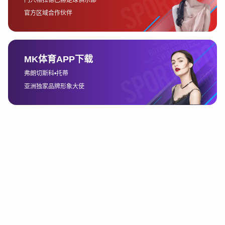
球、助攻、裁判判罚等关键事件，因此跳跃播放功能是非常实用的工
具。此外，一些B站视频还支持弹幕互动，观看时可以开启弹幕功
能，与其他球迷一起讨论赛事，分享看法，增强互动性。
另外，在观看完整赛事录像时，可以考虑通过B站的会员服务获取更
多特权。例如，B站的“大会员”用户通常能享受更加稳定的播放服务，
避免广告打扰。此外，大会员还可以使用一些独特的播放功能，如快
速下载视频，离线观看等。
4、回放内容的质量与时效性
虽然B站提供了世俱杯比赛回放，但不同回放内容的质量和时效性往
往有所差异。对于球迷来说，观看赛事回放的质量至关重要，不仅包
括画质、音效，还包括回放内容的完整性。
首先，回放的质量通常取决于B站平台是否获得了赛事的正版授权。
正版授权的回放内容通常具有较高的画质，且时间戳和镜头切换非常
精准，观众可以在回放中感受到身临其境的比赛氛围。而未经授权的
回放内容，则可能存在画质模糊、音频不同步、时间不完整等问题，
影响观赛体验。
其次，回放的时效性同样至关重要。在世俱杯比赛结束后，B站的回