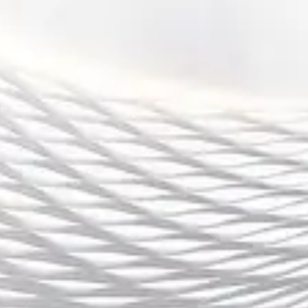
LPL赛事在B站弹幕文化的兴起与互动体验分析
2025-09-03 02:12:21
本文将对LPL赛事在B站弹幕文化的兴起与互动体验进行详细分析。
LPL（League of Legends Pro League）作为中国最具影响力的
电子竞技赛事之一，在B站（哔哩哔哩）的传播和互动中，弹幕文化
的兴起成为了赛事观看体验的一大特色。文章将从四个方面进行探
讨：LPL赛事和B站平台的互动关系...