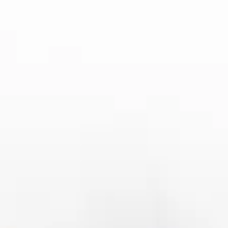
放视频通常会尽快上传，但上传的速度和时效性也会受到版权方和其
他平台的影响。在一些版权争夺激烈的情况下，视频可能会延迟更
新，或只能提供短视频集锦。因此，用户应根据自己的需求选择观看
时机，并且定期检查B站的赛事更新。
最后，对于一些特殊的回放需求，B站的社群和论坛也有丰富的资
源。球迷们可以在B站相关的体育频道或论坛中询问是否有更完整的
回放资源，甚至可以找到其他用户上传的高清完整版录像。
总结：
通过本文的分析，我们可以得出结论：B站是一个非常适合观看世俱
杯比赛回放的优质平台，尽管是否提供完整回放内容受到版权的影
响，但大多数情况下，B站都会为球迷们提供高质量的比赛回放资
源。为了提升观看体验，用户应学会如何高效查找回放视频、调整播
放设置，并利用B站的会员服务获得更多观看特权。
总之，世俱杯比赛回放的观看过程不仅依赖于平台的内容提供，还与
球迷的观看技巧密切相关。掌握了搜索方法和播放技巧后，球迷将能
更好地享受这项全球瞩目的赛事回放，感受足球比赛带来的震撼和激
情。