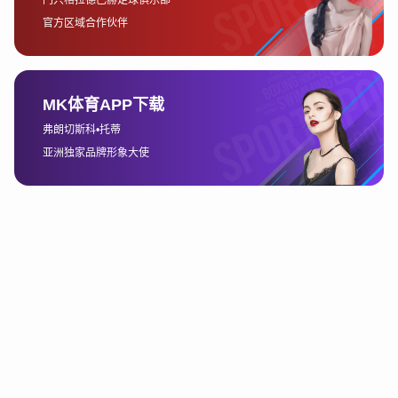
平台在赛事策划上也注重娱乐化和互动化。例如，赛事中融入实时竞
猜、虚拟奖励和社交互动环节，使观赛过程充满趣味性和挑战性。这
种模式打破了传统体育观赛的单向性，使用户在享受竞技刺激的同时
获得娱乐体验，增强了平台的综合吸引力。
此外，6686体育通过跨界合作，将体育、游戏、社交及文化娱乐元素
结合，构建多层次、多维度的体验场景。无论是线上虚拟赛事还是线
下体验活动，平台都能提供全方位的参与体验，实现竞技与娱乐的无
缝对接，推动数字体育生态的全面升级。
4、生态系统全面构建