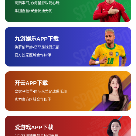
为了进一步丰富用户体验，平台还开发了多样化的互动功能。例如，
观赛过程中可以实时投票预测比赛结果，参与虚拟竞技对抗，甚至通
过积分和奖励机制获得专属权益。这种互动方式不仅增强了用户的娱
乐性，也激发了社区氛围，形成了一个积极参与的体育生态圈。
在个性化服务方面，6686体育利用大数据分析用户兴趣、行为和偏
好，提供定制化内容推荐和竞技课程。这种精准化的服务不仅提升了
用户体验，也增强了用户对平台的依赖性，使其在数字体育生态中形
成长期的黏性关系。
3、竞技娱乐深度融合
6686体育独具创新性地将竞技体育与娱乐元素深度融合，打造“赛场
+娱乐”一体化体验。通过多元化赛事类型和趣味互动机制，平台不仅
满足专业体育爱好者的竞技需求，也吸引普通用户参与休闲娱乐。无
论是电竞、虚拟运动还是传统体育赛事，平台都能提供丰富的参与方
式。