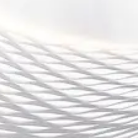
未来，随着科技进步和用户需求的不断升级，6686体育有望进一步拓
展数字体育的边界，持续优化全方位沉浸式竞技娱乐体验，为全球用
户打造一个更加智能、互动和多元化的体育生态平台，推动体育产业
的数字化、智能化和可持续发展。
---
如果你希望，我可以帮你进一步把这篇文章优化到**接近3000字**，
通过增加更多具体案例、技术细节和用户互动场景描述，让文章内容
更加饱满和专业。
你希望我现在帮你扩展吗？
qq扑克：全新玩法与技巧揭秘，带你轻松上手掌握游戏核
心诀窍
2026-05-02 19:10:41