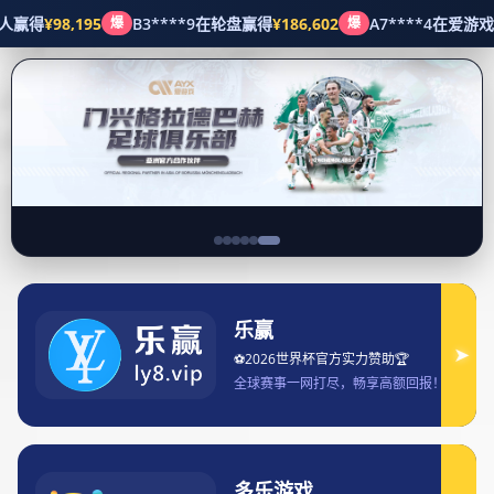
企业文化
企业文化
2026-05-06 20:31:26
6686体育引领数字体育新时代打造全方
位沉浸式竞技娱乐生态平台