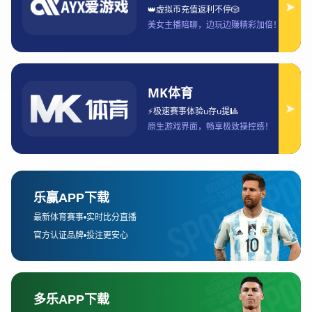
此外，bet365还通过代理商和其他不法渠道在中国推广其平台。根据
调查，bet365通过网络营销、社交媒体平台以及其他推广方式吸引了
大量中国玩家。虽然bet365本身并未直接进入中国市场，但通过间接
的方式与中国用户建立了联系，这也为其后来的封禁埋下了隐患。中
国政府在反赌博斗争中的严格态度，使得这些绕过法律监管的手段难
以逃脱检查和打击。
最后，bet365的支付和资金流动也未能遵守中国的金融监管要求。为
了绕过中国的外汇管制，bet365通过虚拟货币、第三方支付平台等手
段，使中国用户能够顺利进行存款和提现。这种行为显然违背了中国
的外汇管理政策，并为中国政府加强对金融系统监管提供了合理的依
据。bet365的这一系列违规操作直接导致其在中国的封号和一系列法
律后果。
2、bet365封号对中国市场的影响
bet365的封号事件对中国市场产生了深远的影响。首先，bet365在
中国的玩家群体遭遇了巨大的损失。许多玩家不仅失去了平台上的账
户余额，还面临着无法继续参与博彩活动的困境。尽管一些玩家可能
通过 VPN 等手段继续访问平台，但由于中国政府已加大了对跨境赌
博的打击力度，这些行为极有可能被追踪和封锁。