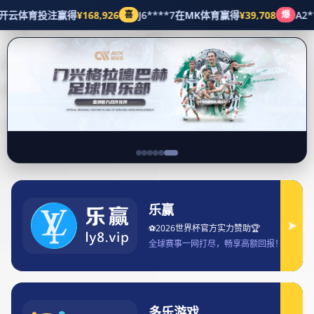
企业文化
企业文化
2025-01-09 12:52:30
bet365因违规操作被中国封号 多项博彩
活动遭到封禁与整顿