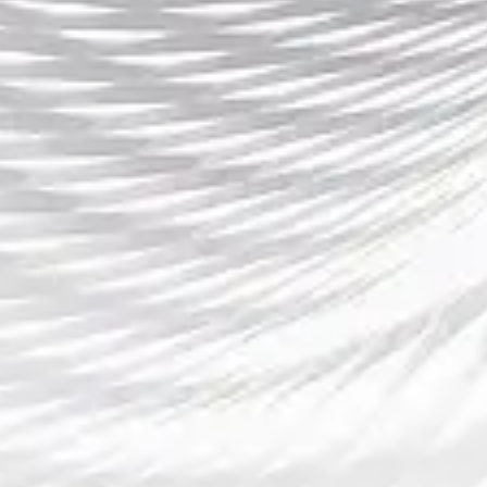
与在线娱乐平台"]官网为核心，系统解析其在体育娱乐平台安全体系
建设方面的最新资讯与实践方向。从账户安全、支付保障、合规监管
到信息风控四个维度展开，重点说明现代体育娱乐平台在数字化背景
下如何构建多层次安全防护机制...
SEARCH BLOG...
导航
发现皇冠体育
足球赛事
企业文化
服务类型
接洽皇冠app下载
最新咨询