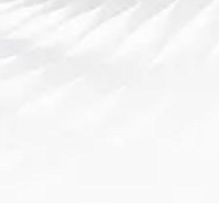
2026-07-24 17:52:07
马赛法甲传统豪门重塑辉煌之路探寻蓝白军团新
时代崛起征程篇章
2026-07-23 17:51:57
足球联合会杯是否取消背后原因及赛事未来走向
引关注各界热议
2026-07-22 19:01:37
足球加时赛换人名额规则详解加时阶段究竟有几
次换人机会全面解析
PUSH EMAIL