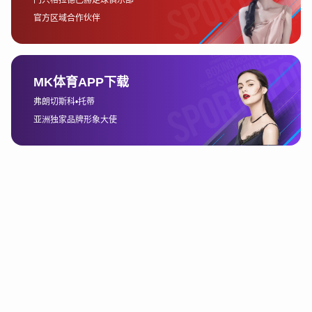
论、预测比赛结果，甚至参与抽奖和竞猜活动，使观赛过程更加有趣
和参与感十足。
平台通过互动功能将观众从被动观看转变为主动参与，使赛事体验更
具社交性和沉浸感。这种模式不仅增强了用户粘性，也推动了体育文
化在网络平台上的传播和交流。