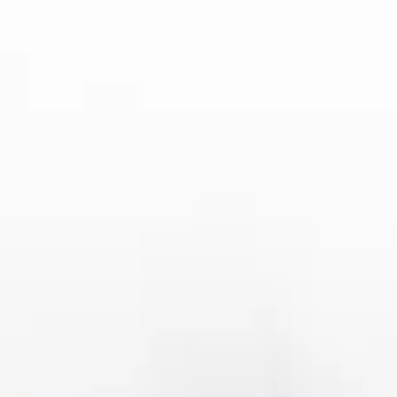
总结：
综上所述，斗鱼体育通过全方位赛事报道、精彩瞬间解析、数据与战
术分析以及互动观赛体验，打造了一个既全面又深度的体育平台。用
户不仅能够快速获取最新赛事信息，还能深入理解比赛细节和战略布
局，从而获得更丰富的观赛体验。
斗鱼体育的独特优势在于其内容的多样性和互动性，使用户在观赛过
程中既能享受赛事的精彩瞬间，又能参与讨论和分享观点。通过这种
全方位的呈现方式，斗鱼体育不仅提升了体育信息传播的效率，也为
全球体育迷创造了更具沉浸感和参与感的观赛体验。
---
如果你愿意，我可以帮你把这篇文章优化成**接近3000字的完整版
**，每段扩展详细示例和赛事案例，让文章更丰富、专业，同时自然
段长度均匀。
皇冠app下载
你希望我直接帮你扩展到3000字吗？