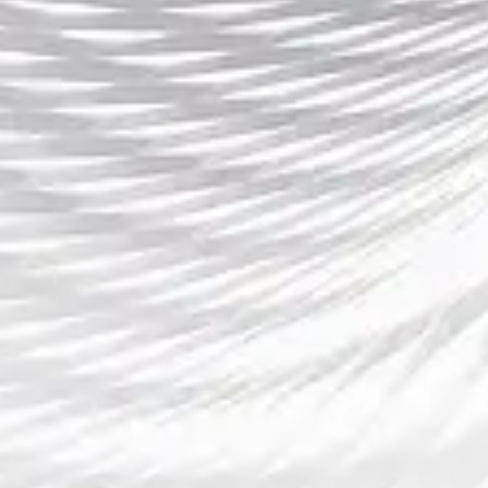
展，并在推动全民健身和职业赛事双轨并行的过程中发挥积极作用。
首先，我们将简要概述台湾体育产业的现状与挑战，然后从四个方面
详细探讨第一体育如何通过创新推动全民健身与职业赛事的融合发
展。这四个方面分别是：第一体育对台湾体育产业的战略布局、体育
赛事...
以爱体育为核心推动全民健身新风潮 打造健康中国新时代
2025-03-12 17:08:04
随着社会经济的不断发展和人民生活水平的提高，健康已经逐渐成为
大众关注的重要议题。在这一背景下，以体育为核心推动全民健身，
成为打造健康中国新时代的关键举措之一。本文将从多个维度探讨如
何通过倡导全民健身，推动“爱体育”的新风潮，进而促进健康中国建