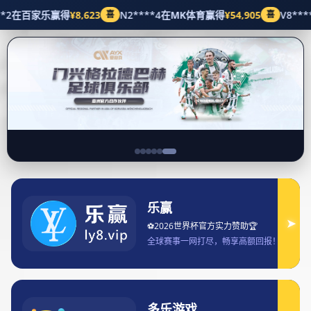
企业文化
企业文化
2025-02-20 20:48:32
龙珠体育：探索赛场传奇与超级战士的
完美结合