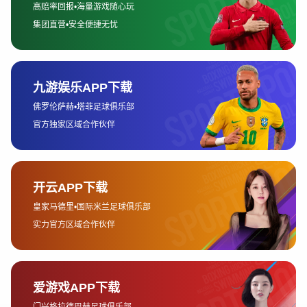
所能，但其背后所体现的精神正是运动员通过不断训练与实践取得突
破的过程。
例如，孙悟空的超级赛亚人形态并不是一蹴而就的，而是通过一系列
艰苦的战斗与训练逐渐获得的，这一过程让人联想到运动员不断加压
训练、提升自己的状态。在比赛中，角色们会通过对对手技能的分析
与反应，不断调整自己的战术，这也是体育竞技中的常见现象。每一
个战斗技巧的进化，都是对“体育精神”的体现，是不断追求更高、更
强、更快的自我超越。
此外，战斗中的能量控制也展示了一种独特的竞技态度。比如，气功
波的发射需要极其精准的能量掌控，这与运动员对体能的调配及对比
赛节奏的把握高度契合。通过这些细节，《龙珠》展现了体育竞技的
另一个层面——技巧与能力的完美结合。
3、角色的成长与挑战：体育精神的锤
炼
在《龙珠》系列中，每个角色的成长都伴随着一次次艰难的挑战，这
一过程充分体现了体育竞技中的“坚持与挑战”精神。孙悟空从一个初
出茅庐的少年，成长为无数敌手无法匹敌的超级赛亚人，历经了无数
次的失败与重新站起。每一场战斗，都是他对自己极限的挑战，体现