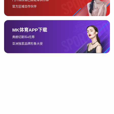
了竞技体育中运动员在比赛中不断克服困难、突破自我的过程。
皇冠信用网
与之类似的是其他主要角色的成长轨迹。比如，贝吉塔虽然拥有强大
的力量，但他在多次失败后，逐渐领悟到超越力量的真正意义。他通
过不断的自我反思与提升，最终成为了超级赛亚人，并且在多次关键
时刻挽救了局面。角色的成长不仅仅是体能上的提升，更是心理与精
神的锤炼。这种成长与挑战的过程，与体育竞技中运动员从低谷到巅
峰的蜕变极为相似。
通过这些战斗与成长的描绘，龙珠不仅仅是展现超级战士的战斗能
力，更在于刻画体育精神的本质——坚韧、不屈与超越。这种体育精
神，贯穿了整部作品的核心，成为每个角色突破自我限制、达到更高
境界的动力。
4、体育精神与超级战士精神的结合
《龙珠》的超级战士们虽然拥有超乎常人的力量，但他们所展现的精
神状态，与体育竞技中的优秀运动员有着异曲同工之妙。无论是孙悟
空，还是贝吉塔，他们的战斗不仅仅为了胜利，更是为了证明自己、
超越自我。这种“永不言弃”的精神，与竞技体育中的运动员心态如出
一辙。