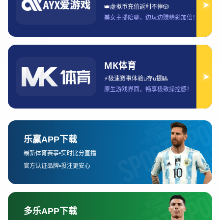
随着剧情的展开，赛场的概念逐渐扩展，战斗的舞台从地球到宇宙，
甚至跨越多个维度。《龙珠Z》中的赛亚人宇宙战士与弗利萨的对
决，超越了普通格斗赛的界限，成为了宇宙级别的比赛。这种跨越宇
宙的“超级战士”级别对抗，实际上也在呈现一种更高层次的竞技精
神，即不断挑战自我、超越极限的竞技理念。
这类赛场中的战斗，不仅仅是肢体上的碰撞，更是智慧、勇气与毅力
的比拼。比如，孙悟空在与对手战斗时，常常通过不断突破极限来获
得胜利，这一点与体育竞技中的运动员相似，他们在赛场上拼搏、超
越自己，最终成为冠军。在《龙珠》世界里，赛场不仅是一个测试力
量的场所，更是英雄们成长和精神碰撞的舞台。
2、战斗技巧的演变：体育与超能力的
结合
在《龙珠》这个世界里，战斗技巧的不断演变与提升是整个剧情发展
的核心。每一场战斗都代表了角色们不断精进自己的武技，进而将“超
能力”与“体育精神”巧妙地结合。孙悟空的龟派气功、瞬间移动等技
能，都与现实体育中的训练与技巧积累相似。虽然这些技能远超常人