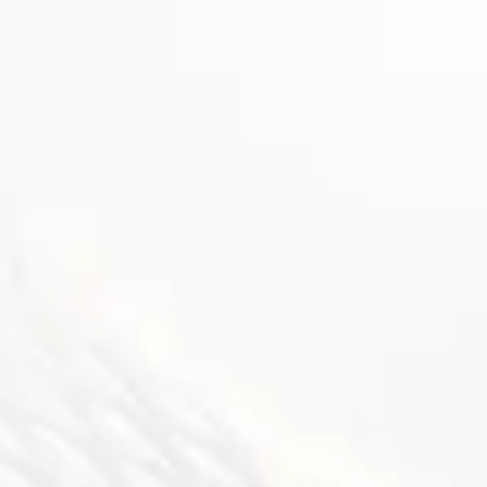
最后，风险控制是投注策略中不可或缺的一环。合理分
世俱杯赛程较短，更适合以精挑细选的方式参与，而非
总结：
综合来看，世俱杯热门对决的分析需要从宏观格局、球
解赛事特点和球队真实状态的基础上，才能对比赛结果
通过系统化地解读强队走势与对抗关键点，并辅以理性
俱杯的竞技魅力，也能在复杂多变的赛场环境中提升判
南深度解析强队走势精选”的核心价值所在。
皇冠体育