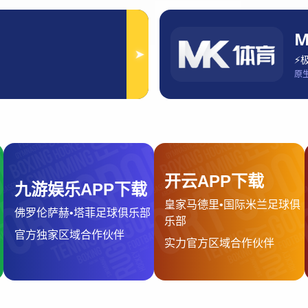
世俱杯的竞争逻辑。同时，文章将结合实战经验，总结较为理性
向的球迷提供一份兼具专业性与实用性的参考指南。
南美俱乐部之间。欧洲冠军往往在阵容深度、战术成熟度以及比
技术和整体性著称。这种风格上的差异，使得热门对决往往充满
美洲的俱乐部竞争力也在逐步提升。这些球队在面对传统豪门
机会中制造威胁。因此，世俱杯的整体格局正从“强弱分明”逐
因素。密集赛程对豪门球队的体能管理提出更高要求，而中立场
这些宏观因素往往被忽视，却在关键对决中起到放大作用。