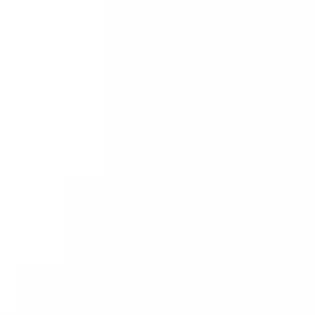
则详解加时阶段究竟有
几次换人机会全面解析