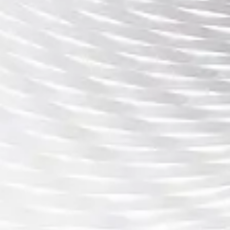
现在就
NAME