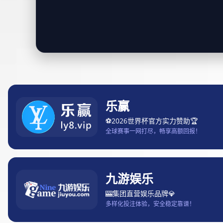
足球赛事
2026-01-10 20:51:01
世俱杯热门对决前瞻与
度解析强队走势精选
文章摘要：世俱杯作为世界足坛最高规格的俱乐部赛事
竞技价值与观赏意义。随着赛制不断升级、参赛强队数
力、战术深度与阵容厚度的重要舞台。本文将以“世俱杯
为核心，从整体格局、强队状态、战术博弈以及投注思