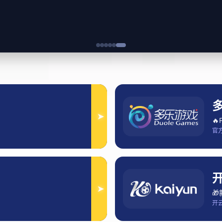
投注技巧权威推荐指南深
之一，汇聚了各大洲最具竞争力的冠军球队，每一场对决都兼具
量增加，世俱杯早已不只是简单的冠军之争，更成为检验豪门实
热门对决前瞻与投注技巧权威推荐指南深度解析强队走势精选”
路四个方面展开系统分析。通过对热门强队近期走势、关键球员