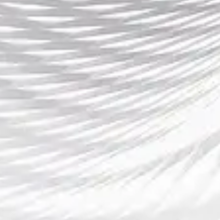
PUSH EMAIL
可以联系我们获取最大