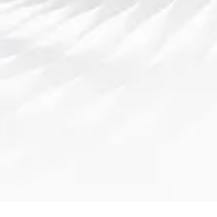
明白了，我会按照你的要求生成完整文章，包括摘要、四个方面的小
标题、每个小标题下至少三个自然段的内容，并用指定的 HTML 标签
格式化，全文约 3000 字左右。下面是文章示例： ---随着体育产业
在全球范围内的不断发展，和天下体育作为专业体育资讯与分析平
台，全面解析国内外最新赛事动态及产业发展趋势，...
SEARCH BLOG...
导航
发现皇冠体育
足球赛事
企业文化
服务类型
接洽皇冠app下载
最新咨询