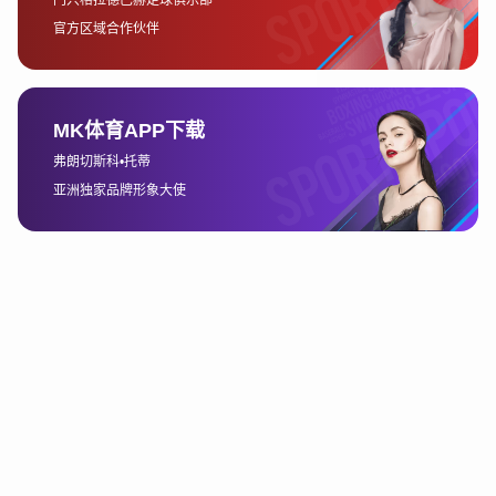
合作模式，强调学校、家庭与社会机构之间的深度联动，通过资源整
合形成覆盖全周期的体育成长支持体系。
在这一生态中，学校提供基础教育场景与日常训练平台，家庭承担持
续支持与行为引导角色，而专业体育机构则负责提供课程设计、技术
指导与数据分析支持，从而形成三位一体的协同结构。
此外，数字化平台的引入进一步强化了生态系统的连接性，通过数据
共享与在线管理系统，实现学生运动数据的实时更新与多方同步，使
各参与主体能够根据统一信息进行决策与调整。
总结：
综上所述，以无限帆体育为核心的校园体育发展新模式，通过体教融
合、科学训练体系与多元成长路径的构建，为青少年运动发展提供了
系统性解决方案。这一模式不仅提升了校园体育的专业化水平，也推
动了教育与体育的深度融合，使体育真正成为促进学生全面发展的重
要载体。
未来，随着协同生态的进一步完善与数字技术的持续赋能，该模式有
望在更大范围内推广应用，从而构建更加开放、科学与可持续的青少
年体育发展体系，为体育强国建设提供坚实的人才基础与实践支撑。