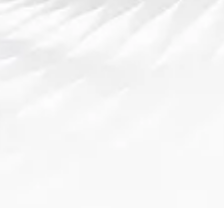
2026-07-23 17:51:57
足球联合会杯是否取消背后原因及赛事未来走向
引关注各界热议
2026-07-22 19:01:37
足球加时赛换人名额规则详解加时阶段究竟有几
次换人机会全面解析
PUSH EMAIL
现在就可以联系我们获取最大优惠咨
询