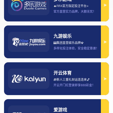
本文围绕以entity["company","无限帆体育","中国体育培训机
构"]为核心的校园体育发展与青少年运动成长新模式展开系统性探
讨，从体教融合机制、训练体系创新、成长路径构建以及协同生态建
设四个维度进行深入分析。文章指出，在素质教育不断深化与体育强
国战略推进的背景下，校园体育已从单一的身体锻炼功能逐步转向综
合育人体系，而无限帆体育通过课程化、系统化与科技化手段，为青
少年运动成长提供了更加科学与多元的发展路径。文章进一步强调，
新模式的关键在于打破传统校园体育的边界限制，实现学校、家庭与
社会资源的高效联动，并以数据驱动与个性化训练为核心，提升青少
年运动参与质量与持续发展能力。通过对四大方面的结构性分析，本
文旨在为校园体育改革与青少年体育发展提供理论参考与实践借鉴。
1、校园体教融合
在校园体育发展新阶段中，体教融合已成为推动青少年全面发展的核
心路径之一。以entity["company","无限帆体育","中国体育培训
机构"]为实践载体，通过将专业运动训练理念引入校园课程体系，使
体育不再局限于课外活动，而是成为教育体系的重要组成部分。这种
融合模式有效提升了体育课程的系统性与科学性。
在具体实施层面，学校通过与专业体育机构合作，引入标准化训练模