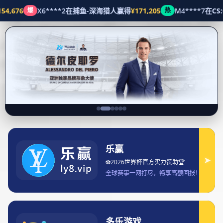
足球赛事
足球赛事
2026-06-25 06:41:09
以无限帆体育为核心的校园体育发展与
青少年运动成长新模式探索论