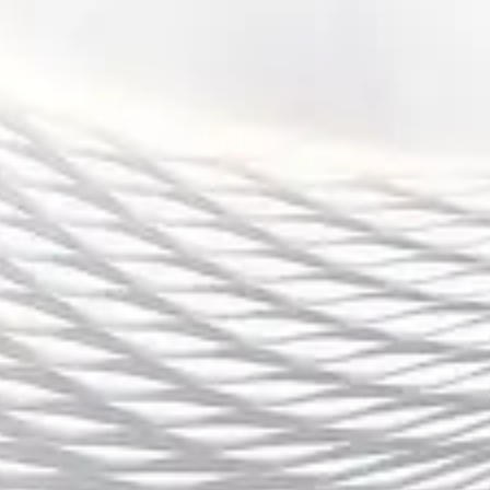
中国本土娱乐产业的重要企业，凭借创新的战略眼光，成功打造了具
有中国特色的娱乐生态系统。本文将从四个方面详细阐述四喜娱乐如
何通过创新引领，打造中国本土娱乐新生态，并进一步跨足全球市
场，开拓新机遇。首先，四喜娱乐在内容创作上的独特定位，通过...
九州娱乐城大陆版全新体验揭幕全方位游戏娱乐畅玩不容错
过
2025-01-26 13:33:06
在现代娱乐产业中，网络游戏和在线娱乐场所的迅猛发展带动了人们
娱乐方式的多样化，尤其是九州娱乐城大陆版的推出，更是为广大玩
家带来了全新的游戏体验。本篇文章将深入探讨九州娱乐城大陆版的
全新体验，揭幕其丰富的游戏娱乐内容，并对其独特魅力进行全方位