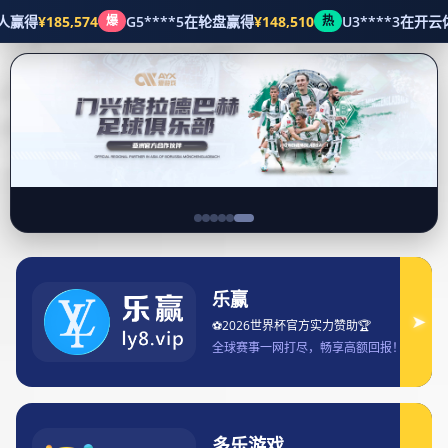
足球赛事
足球赛事
2025-01-25 13:33:53
bet9备用网址推荐安全稳定的在线博彩
平台提供多种娱乐游戏选择