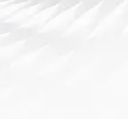
马赛法甲传统豪门重塑辉煌之路探寻蓝白军团新
时代崛起征程篇章
2026-07-23 17:51:57
足球联合会杯是否取消背后原因及赛事未来走向
引关注各界热议
2026-07-22 19:01:37
足球加时赛换人名额规则详解加时阶段究竟有几
次换人机会全面解析
PUSH EMAIL
现在就可以联系我们获取最大优惠咨