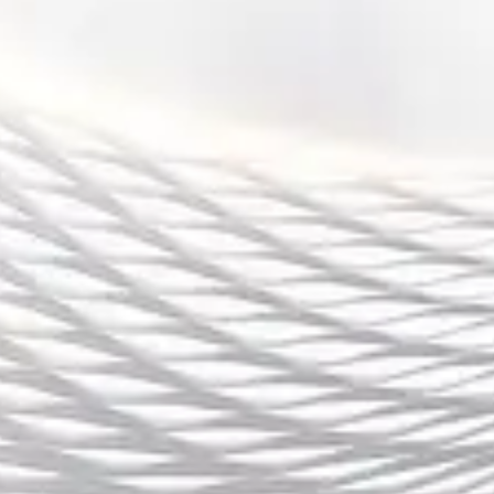
四喜娱乐：创新娱乐模式引领行业潮流打造全新互动体验平
台
2025-02-17 20:47:24
随着科技的不断进步和娱乐行业的快速发展，创新娱乐模式成为了行
业发展的重要趋势。四喜娱乐作为新兴的娱乐平台，以其独特的互动
性和创新的娱乐方式，在行业中脱颖而出。本文将详细探讨四喜娱乐
如何通过创新娱乐模式引领行业潮流，打造全新的互动体验平台。首
先，本文将从四喜娱乐的创新技术应用、丰富的娱乐内容、多元化
的...
爱游戏体育带你领略全球赛事精彩瞬间，畅享竞技与娱乐的