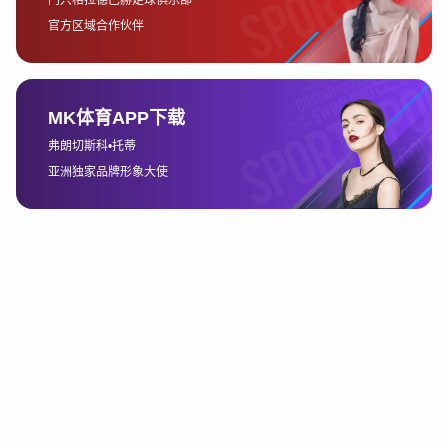
天博体育在助力体育行业发展的过程中，深刻认识到品牌合作与生态
建设的重要性。平台通过与知名体育品牌、赛事组织方、媒体公司等
多方合作，构建了一个强大的体育生态系统。通过这些合作，天博体
育不仅提升了平台的赛事内容质量，也增强了品牌影响力。
例如，天博体育与多个体育联盟建立了长期合作关系，确保了平台拥
有丰富的赛事资源。此外，平台还与广告商和赞助商建立了合作关
系，为品牌提供精准的用户数据分析和广告投放服务。这种跨领域的
合作模式，不仅推动了体育行业的发展，也为品牌提供了更高效的市
场营销渠道。
皇冠app下载
同时，天博体育也通过合作开展赛事活动、举办线下活动等，增强了
与用户的互动。这种线上线下结合的方式，不仅让用户体验更加丰
富，还为平台创造了更多的商业机会，进一步推动了体育行业的生态
建设。
总结：