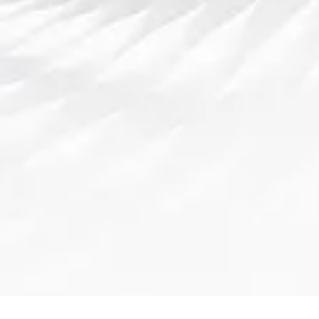
造一个充满乐趣、互动性强的线上娱乐环境。本文将从四个方面详细
阐述博天堂娱乐城的独特魅力，分别是：全新娱乐体验的创新设
计、...
SEARCH BLOG...
导航
发现皇冠体育
足球赛事
企业文化
服务类型
接洽皇冠app下载
最新咨询
2026-07-24 17:52:07