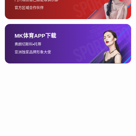
现的任何网络攻击。
其次，平台为了增强玩家账户的安全性，实施了多重身份验证机制。
玩家在登录或进行资金交易时，不仅需要输入密码，还需要通过短信
验证码或其他安全认证方式确认身份。这些措施大大减少了账户被盗
的风险，确保玩家的资金和信息安全。
4、卓越的用户服务：全方位支持玩家
需求
除了技术保障和游戏体验，918博天堂在用户服务方面也做得非常出
色。平台提供了24小时全天候的客服支持，玩家可以通过在线聊天、
电话或电子邮件等多种方式与客服人员进行联系。无论是游戏操作问
题、账户问题，还是奖金结算等事项，客服人员都会在第一时间为玩
家提供专业解答。
皇冠体育
此外，918博天堂还为玩家提供了多语言支持，确保全球不同国家和
地区的玩家都能顺畅地使用平台。无论是英语、中文还是其他语言，
玩家都能够轻松地找到适合自己的语言选项，从而避免了语言障碍带