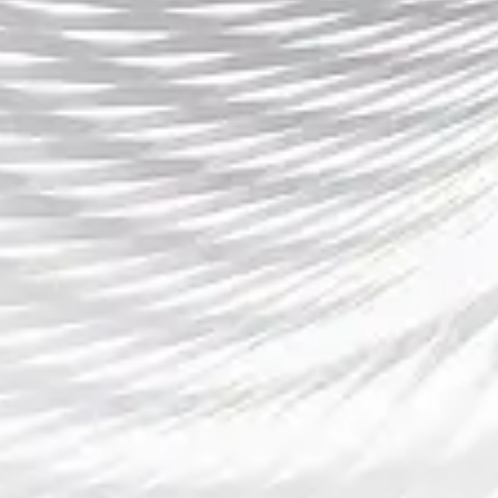
了一个全新的游戏平台，不仅为玩家提供了丰富多样的娱乐选择，
还...
博天堂娱乐城：探索全新娱乐体验与多元化游戏选择，尽享
无限乐趣与奖励
2024-12-19 04:36:56
博天堂娱乐城：探索全新娱乐体验与多元化游戏选择，尽享无限乐趣
与奖励，是一个集合了多种娱乐方式的在线娱乐平台。随着互联网技
术的不断进步，博天堂娱乐城不仅提供丰富的游戏内容，还致力于打