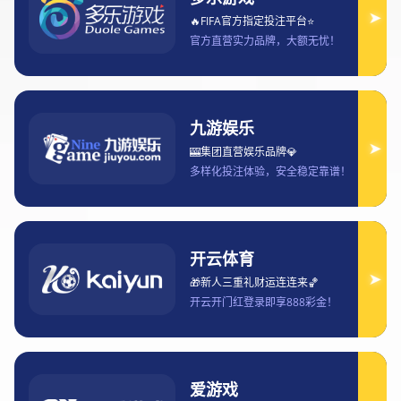
文章摘要：
918博天堂作为一个新兴的在线娱乐平台，正以其创新的模式和技术
引领在线博彩行业的发展新趋势。本文将从四个关键方面对918博天
堂的成功经验进行详细阐述，探索其如何通过多样化的游戏体验、创
新技术的应用、严密的安全保障及优秀的用户服务，打造出一个全新
且具有竞争力的在线娱乐平台。这些因素不仅使其在行业中脱颖而
出，也为全球博彩用户提供了一个更加安全、便利和富有乐趣的博彩
体验。通过分析918博天堂的成功之道，本文也将探讨在线博彩行业
未来可能的发展趋势，以及如何通过技术创新推动整个行业的进步与
变革。
1、创新的游戏体验：多元化娱乐满足
不同需求
918博天堂在游戏体验上投入了大量的资源和精力，致力于为玩家提
供丰富多样的娱乐选择。平台不仅涵盖了传统的博彩项目，如线上老
虎机、扑克、百家乐等，还引入了多种创新型游戏，例如虚拟体育、
电竞博彩等，以满足不同玩家的需求。这些游戏不仅种类繁多，而且
采用了先进的图像和音效技术，为玩家带来沉浸式的娱乐体验。